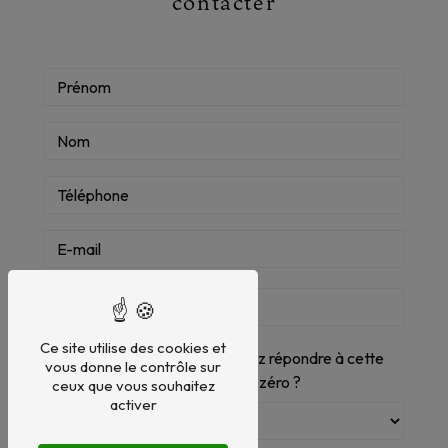
contacter
Ce site utilise des cookies et
Vous n'êtes pas un robot, veuillez répondre à cette
vous donne le contrôle sur
question : combien font dix plus zéro ?
ceux que vous souhaitez
activer