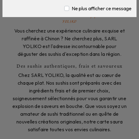
Sushis près de Chinon
Ne plus afficher ce message
Sushis à Chinon : Découvrez les délices japonais de SARL
YOLIKO
Vous cherchez une expérience culinaire exquise et
raffinée à Chinon ? Ne cherchez plus, SARL
YOLIKO est l'adresse incontournable pour
déguster des sushis d'exception dans la région.
Des sushis authentiques, frais et savoureux
Chez SARL YOLIKO, la qualité est au cœur de
chaque plat. Nos sushis sont préparés avec des
ingrédients frais et de premier choix,
soigneusement sélectionnés pour vous garantir une
explosion de saveurs en bouche. Que vous soyez un
amateur de sushi traditionnel ou en quête de
nouvelles créations originales, notre carte saura
satisfaire toutes vos envies culinaires.