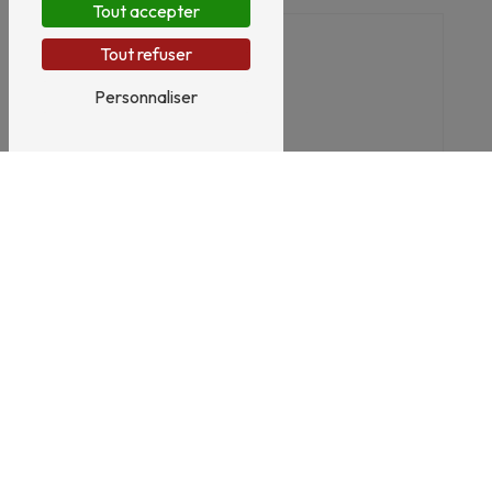
Tout accepter
Tout refuser
Personnaliser
En cochant cette case, j'accepte les conditions
particulières ci-dessous **
Envoyer