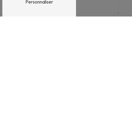
Personnaliser
En cochant cette case, j'accepte les conditions
particulières ci-dessous **
Envoyer
Nous intervenons sur ces villes