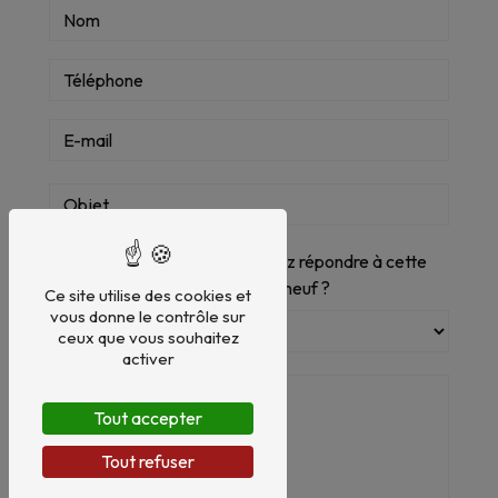
Vous n'êtes pas un robot, veuillez répondre à cette
question : combien font un plus neuf ?
Ce site utilise des cookies et
vous donne le contrôle sur
ceux que vous souhaitez
activer
Tout accepter
Tout refuser