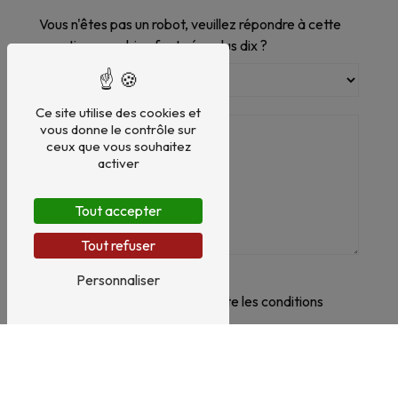
Vous n'êtes pas un robot, veuillez répondre à cette
question : combien font zéro plus dix ?
Ce site utilise des cookies et
vous donne le contrôle sur
ceux que vous souhaitez
activer
Tout accepter
Tout refuser
Personnaliser
En cochant cette case, j'accepte les conditions
particulières ci-dessous **
Envoyer