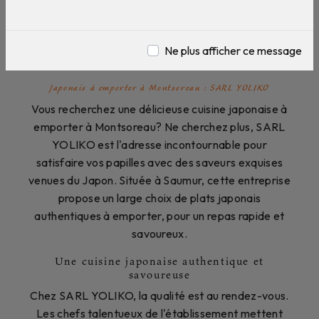
Japonais à emporter près de
Montsoreau
Ne plus afficher ce message
Japonais à emporter à Montsoreau : SARL YOLIKO
Vous recherchez une délicieuse cuisine japonaise à
emporter à Montsoreau? Ne cherchez plus, SARL
YOLIKO est l'adresse incontournable pour
satisfaire vos papilles avec des saveurs exquises
venues du Japon. Située à Saumur, cette entreprise
propose un large choix de plats japonais
authentiques à emporter, pour un repas rapide et
savoureux.
Une cuisine japonaise authentique et
savoureuse
Chez SARL YOLIKO, la qualité est au rendez-vous.
Les chefs talentueux de l'établissement mettent