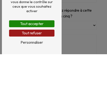
vous donne le contrôle sur
ceux que vous souhaitez
Vous n'êtes pas un robot, veuillez répondre à cette
activer
question : combien font huit plus cinq ?
Tout accepter
Tout refuser
Personnaliser
En cochant cette case, j'accepte les conditions
particulières ci-dessous **