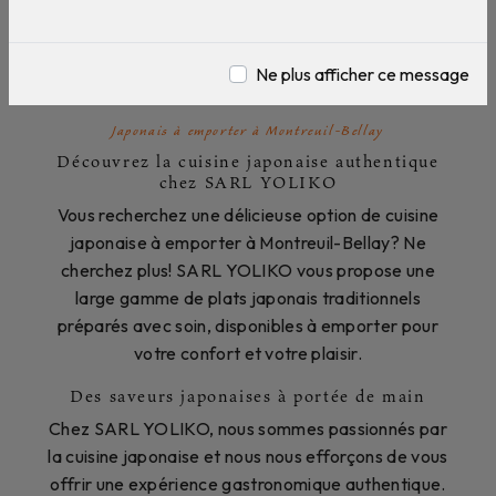
Japonais à emporter près de
Montreuil-Bellay
Ne plus afficher ce message
Japonais à emporter à Montreuil-Bellay
Découvrez la cuisine japonaise authentique
chez SARL YOLIKO
Vous recherchez une délicieuse option de cuisine
japonaise à emporter à Montreuil-Bellay? Ne
cherchez plus! SARL YOLIKO vous propose une
large gamme de plats japonais traditionnels
préparés avec soin, disponibles à emporter pour
votre confort et votre plaisir.
Des saveurs japonaises à portée de main
Chez SARL YOLIKO, nous sommes passionnés par
la cuisine japonaise et nous nous efforçons de vous
offrir une expérience gastronomique authentique.