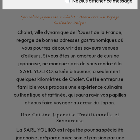
Cholet
Ne plus afficher ce message
Spécialité Japonaise à Cholet : Découvrez un Voyage
Culinaire Unique
Cholet, ville dynamique de l'Ouest de la France,
regorge de bonnes adresses gastronomiques où
vous pourrez découvrir des saveurs venues
d'ailleurs. Si vous êtes un amateur de cuisine
japonaise, ne manquez pas de vous rendre à la
SARL YOLIKO, située à Saumur, à seulement
quelques kilomètres de Cholet. Cette entreprise
familiale vous propose une expérience culinaire
authentique et raffinée, qui saura ravir vos papilles
et vous faire voyager au cœur du Japon.
Une Cuisine Japonaise Traditionnelle et
Savoureuse
La SARL YOLIKO est réputée pour sa spécialité
japonaise, préparée avec soin et passion par une