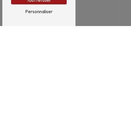
Tout refuser
Personnaliser
En cochant cette case, j'accepte les conditions
particulières ci-dessous **
Envoyer
Nous intervenons sur ces villes