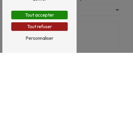
Tout accepter
Tout refuser
Personnaliser
En cochant cette case, j'accepte les conditions
particulières ci-dessous **
Envoyer