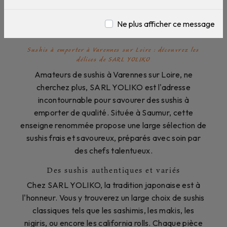
Sushis à emporter près de
Varennes sur Loire
Ne plus afficher ce message
Sushis à emporter à Varennes sur Loire : découvrez les
délices de SARL YOLIKO
Amateurs de sushis à Varennes sur Loire, ne
cherchez plus, SARL YOLIKO est l'adresse
incontournable pour savourer des sushis à
emporter de qualité. Située à Saumur, cette
enseigne renommée propose une large sélection de
sushis frais et savoureux, préparés avec soin par
des chefs talentueux.
Des sushis authentiques et variés
Chez SARL YOLIKO, la tradition japonaise est à
l'honneur. Vous y trouverez un large choix de sushis
classiques tels que les sashimis, les makis, les
nigiris, ou encore les california rolls. Chaque pièce