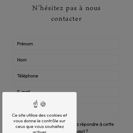
N'hésitez pas à nous
contacter
Ce site utilise des cookies et
vous donne le contrôle sur
Vous n'êtes pas un robot, veuillez répondre à cette
ceux que vous souhaitez
question : combien font un plus sept ?
activer