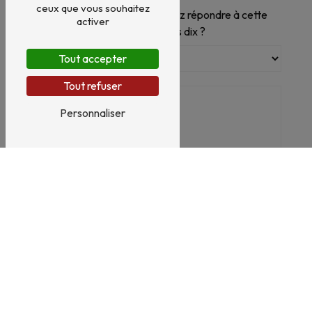
ceux que vous souhaitez
Vous n'êtes pas un robot, veuillez répondre à cette
activer
question : combien font huit plus dix ?
Tout accepter
Tout refuser
Personnaliser
En cochant cette case, j'accepte les conditions
particulières ci-dessous **
Envoyer