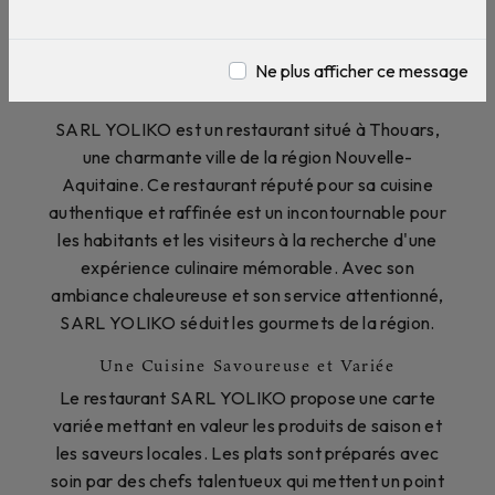
Restaurant près de Thouars
Ne plus afficher ce message
Restaurant à Thouars : SARL YOLIKO
SARL YOLIKO est un restaurant situé à Thouars,
une charmante ville de la région Nouvelle-
Aquitaine. Ce restaurant réputé pour sa cuisine
authentique et raffinée est un incontournable pour
les habitants et les visiteurs à la recherche d'une
expérience culinaire mémorable. Avec son
ambiance chaleureuse et son service attentionné,
SARL YOLIKO séduit les gourmets de la région.
Une Cuisine Savoureuse et Variée
Le restaurant SARL YOLIKO propose une carte
variée mettant en valeur les produits de saison et
les saveurs locales. Les plats sont préparés avec
soin par des chefs talentueux qui mettent un point